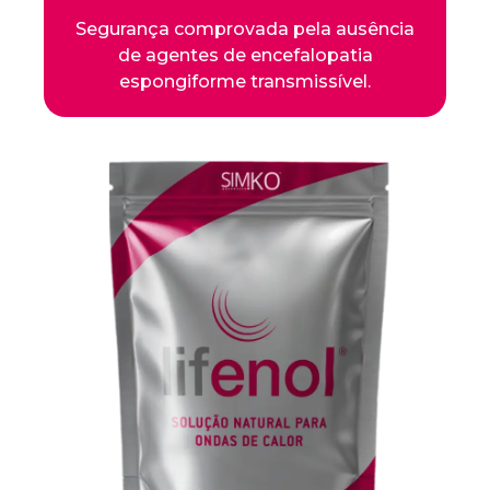
Segurança comprovada pela ausência
de agentes de encefalopatia
espongiforme transmissível.